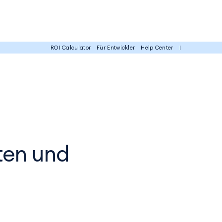
EN
ROI Calculator
Für Entwickler
Help Center
|
DE
ten und