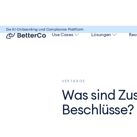
Die KI-Onboarding und Compliance Plattform
Help Center
/
Verträge
/
Was sind Zustimmungen, Vollmach
Use Cases
Lösungen
Res
VERTRÄGE
Was sind Zu
Beschlüsse?